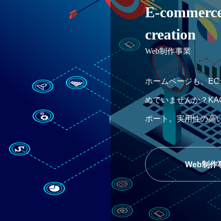
E-commerce
creation
Web制作事業
ホームページも、E
めていませんか？KA
ポート。実用性の高
入れてください。
Web制作