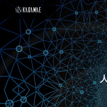
デザイ
Blog
Service
ブログ
事業内容
UX/U
AI System
クティ
ment
AI開発事業