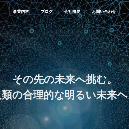
事業内容
ブログ
会社概要
お問い合わせ
ン
テクノロジー
その先の未来へ挑む。
人類の合理的な明るい未来ヘ
Iデザインのベストプラ
次世代をリードする技術: IoT
 Develop
System developme
E-comme
ス
が描く未来の世界
nt project
b site cr
システム開発事業
Web制作事