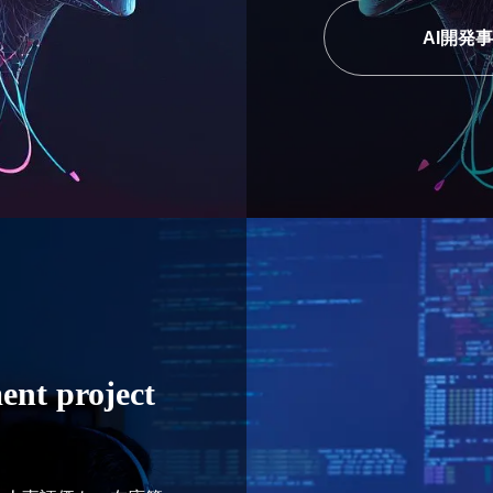
AI開発
ent project