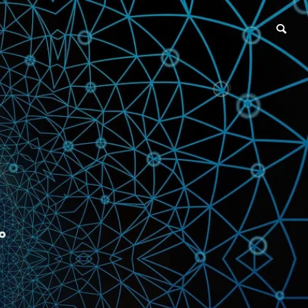
プログラミング
。
プログラミング言語の比較と
rce & We
トレンド
eation
IT Support Desk
業
ITサポート総合窓口