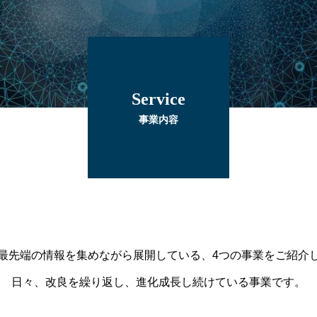
Service
もっとITを、もっと自由を。
事業内容
やりたいことを思いっきりできる世界へ
最先端の情報を集めながら展開している、4つの事業をご紹介
日々、改良を繰り返し、進化成長し続けている事業です。